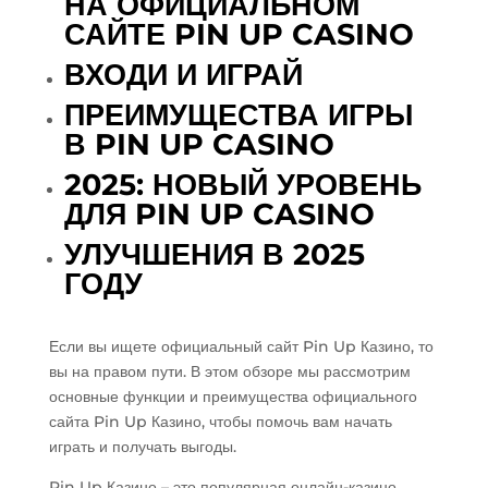
НА ОФИЦИАЛЬНОМ
САЙТЕ PIN UP CASINO
ВХОДИ И ИГРАЙ
ПРЕИМУЩЕСТВА ИГРЫ
В PIN UP CASINO
2025: НОВЫЙ УРОВЕНЬ
ДЛЯ PIN UP CASINO
УЛУЧШЕНИЯ В 2025
ГОДУ
Если вы ищете официальный сайт Pin Up Казино, то
вы на правом пути. В этом обзоре мы рассмотрим
основные функции и преимущества официального
сайта Pin Up Казино, чтобы помочь вам начать
играть и получать выгоды.
Pin Up Казино – это популярная онлайн-казино,