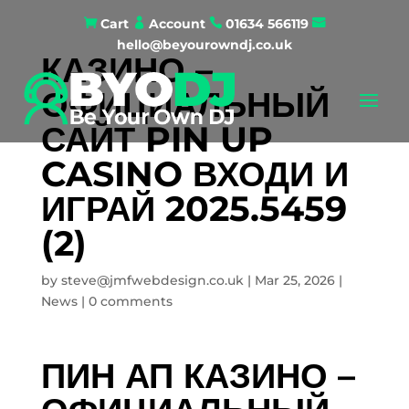
Cart
Account
01634 566119




hello@beyourowndj.co.uk
КАЗИНО –
ОФИЦИАЛЬНЫЙ
САЙТ PIN UP
CASINO ВХОДИ И
ИГРАЙ 2025.5459
(2)
by
steve@jmfwebdesign.co.uk
|
Mar 25, 2026
|
News
|
0 comments
ПИН АП КАЗИНО –