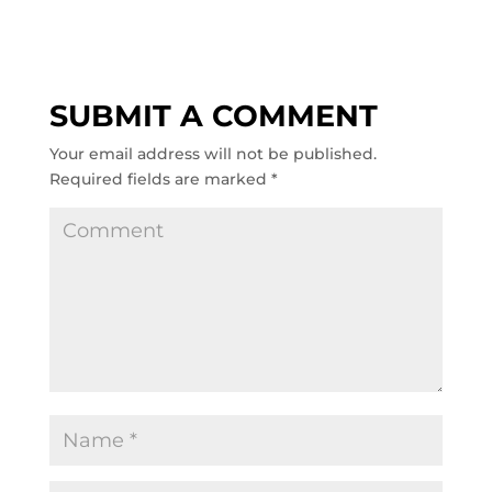
SUBMIT A COMMENT
Your email address will not be published.
Required fields are marked
*