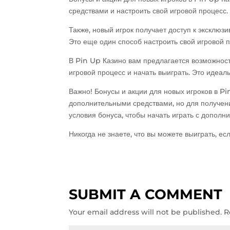
средствами и настроить свой игровой процесс.
Также, новый игрок получает доступ к эксклюз
Это еще один способ настроить свой игровой 
В Pin Up Казино вам предлагается возможност
игровой процесс и начать выиграть. Это идеал
Важно! Бонусы и акции для новых игроков в Pi
дополнительными средствами, но для получен
условия бонуса, чтобы начать играть с дополн
Никогда не знаете, что вы можете выиграть, есл
SUBMIT A COMMENT
Your email address will not be published.
R