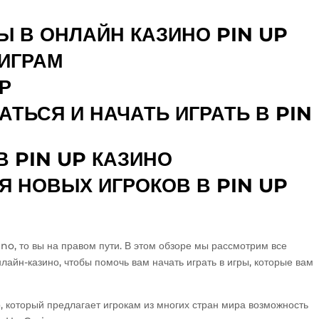
 В ОНЛАЙН КАЗИНО PIN UP
 ИГРАМ
Р
АТЬСЯ И НАЧАТЬ ИГРАТЬ В PIN
В PIN UP КАЗИНО
Я НОВЫХ ИГРОКОВ В PIN UP
o, то вы на правом пути. В этом обзоре мы рассмотрим все
айн-казино, чтобы помочь вам начать играть в игры, которые вам
 который предлагает игрокам из многих стран мира возможность