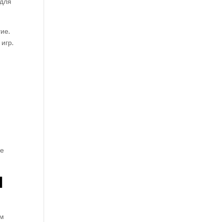
 для
ие.
игр.
ое
N
ом