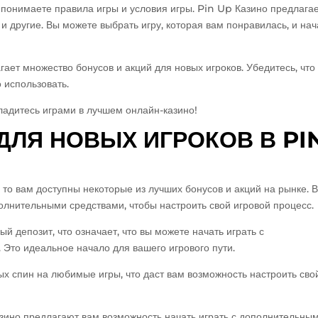
ы понимаете правила игры и условия игры. Pin Up Казино предлага
 и другие. Вы можете выбрать игру, которая вам понравилась, и нач
ает множество бонусов и акций для новых игроков. Убедитесь, что
 использовать.
сладитесь играми в лучшем онлайн-казино!
ДЛЯ НОВЫХ ИГРОКОВ В PI
, то вам доступны некоторые из лучших бонусов и акций на рынке. 
полнительными средствами, чтобы настроить свой игровой процесс.
й депозит, что означает, что вы можете начать играть с
 Это идеальное начало для вашего игрового пути.
ых спин на любимые игры, что даст вам возможность настроить сво
азино предлагают вам возможность начать играть с дополнительны