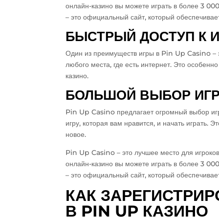
онлайн-казино вы можете играть в более 3 000
– это официальный сайт, который обеспечивае
БЫСТРЫЙ ДОСТУП К 
Один из преимуществ игры в Pin Up Casino – э
любого места, где есть интернет. Это особенно
казино.
БОЛЬШОЙ ВЫБОР ИГ
Pin Up Casino предлагает огромный выбор игр,
игру, которая вам нравится, и начать играть. Э
новое.
Pin Up Casino – это лучшее место для игроко
онлайн-казино вы можете играть в более 3 000
– это официальный сайт, который обеспечивае
КАК ЗАРЕГИСТРИР
В PIN UP КАЗИНО