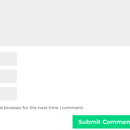
is browser for the next time I comment.