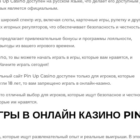
n Up Casino доступен на русском языке, что делает его доступным
 язык является официальным.
рокий спектр игр, включая слоты, карточные игры, рулетку и друг
х игорных регуляторов, что обеспечивает безопасность и честность 
 предлагает привлекательные бонусы и программы лояльности,
 выгоды из вашего игрового времени.
, то вы можете начать играть в игры, которые вам нравятся, и
Начните играть сегодня!
ьный сайт Pin Up Casino доступен только для игроков, которые
игли 18 лет, то вам запрещено играть в онлайн-казино.
то отличный выбор для игроков, которые ищут безопасное и честн
торые им нравятся.
РЫ В ОНЛАЙН КАЗИНО PI
в, которые ищут развлекательный опыт и реальные выигрыши. В эт