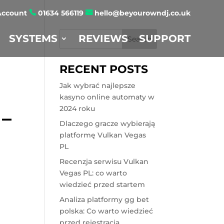
ccount
01634 566119
hello@beyourowndj.co.uk


SYSTEMS
REVIEWS
SUPPORT
RECENT POSTS
Jak wybrać najlepsze
kasyno online automaty w
2024 roku
–
Dlaczego gracze wybierają
platformę Vulkan Vegas
PL
Recenzja serwisu Vulkan
Vegas PL: co warto
wiedzieć przed startem
Analiza platformy gg bet
polska: Co warto wiedzieć
przed rejestracją