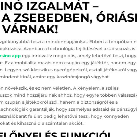
INÓ IZGALMÁT –
A ZSEBEDBEN, ÓRIÁS
 VÁRNAK!
zgékonyabbá teszi a mindennapjainkat. Ebben a tempóban 
órakozásra. Azonban a technológia fejlődésével a szórakozás is
asino app
egy innovatív megoldás, amely lehetővé teszi, hogy
zze. Ez a mobilalkalmazás nem csupán egy játéktér, hanem egy
 Legyen szó klasszikus nyerőgépekről, asztali játékokról vag
 mindent kínál, amire egy kaszinórajongó vágyhat.
 növekszik, és ez nem véletlen. A kényelem, a széles
ónuszok mind hozzájárulnak ahhoz, hogy egyre többen válasszá
m csupán a játékokról szól, hanem a biztonságról és a
technológiák garantálják, hogy személyes adataid és pénzügy
asználóbarát felület pedig lehetővé teszi, hogy könnyedén
kat és kihasználd a számtalan akciót.
ELŐNYEI ÉS FUNKCIÓI