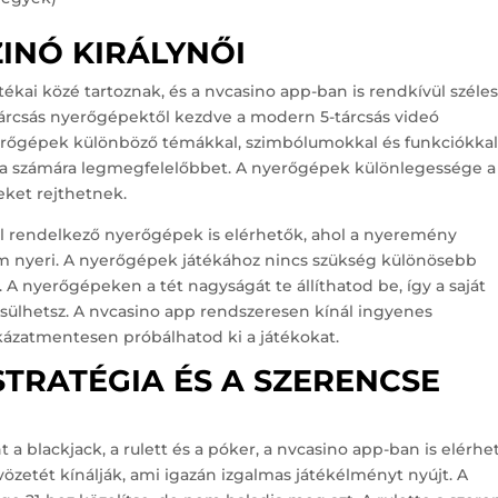
INÓ KIRÁLYNŐI
kai közé tartoznak, és a nvcasino app-ban is rendkívül széle
3-tárcsás nyerőgépektől kezdve a modern 5-tárcsás videó
rőgépek különböző témákkal, szimbólumokkal és funkciókka
 a számára legmegfelelőbbet. A nyerőgépek különlegessége a
ket rejthetnek.
al rendelkező nyerőgépek is elérhetők, ahol a nyeremény
em nyeri. A nyerőgépek játékához nincs szükség különösebb
. A nyerőgépeken a tét nagyságát te állíthatod be, így a saját
ülhetsz. A nvcasino app rendszeresen kínál ingyenes
ázatmentesen próbálhatod ki a játékokat.
 STRATÉGIA ÉS A SZERENCSE
nt a blackjack, a rulett és a póker, a nvcasino app-ban is elérhe
tvözetét kínálják, ami igazán izgalmas játékélményt nyújt. A