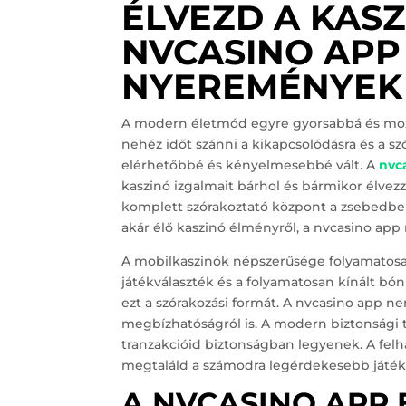
ÉLVEZD A KASZ
NVCASINO APP 
NYEREMÉNYEK
A modern életmód egyre gyorsabbá és mo
nehéz időt szánni a kikapcsolódásra és a sz
elérhetőbbé és kényelmesebbé vált. A
nvc
kaszinó izgalmait bárhol és bármikor élve
komplett szórakoztató központ a zsebedben.
akár élő kaszinó élményről, a nvcasino app
A mobilkaszinók népszerűsége folyamatosan
játékválaszték és a folyamatosan kínált b
ezt a szórakozási formát. A nvcasino app ne
megbízhatóságról is. A modern biztonsági 
tranzakcióid biztonságban legyenek. A felh
megtaláld a számodra legérdekesebb játéko
A NVCASINO APP 