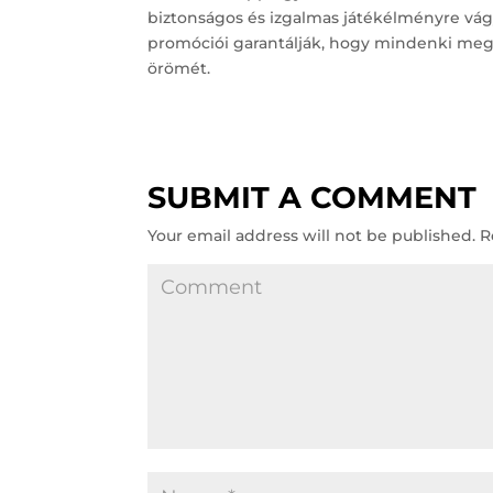
biztonságos és izgalmas játékélményre vágy
promóciói garantálják, hogy mindenki megt
örömét.
SUBMIT A COMMENT
Your email address will not be published.
R