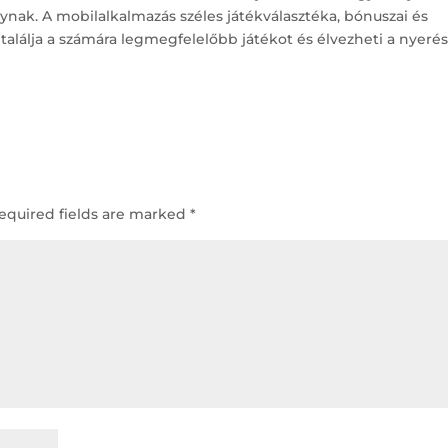
nak. A mobilalkalmazás széles játékválasztéka, bónuszai és
alálja a számára legmegfelelőbb játékot és élvezheti a nyeré
equired fields are marked
*