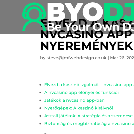
ÉLVEZD A KASZ
NVCASINO APP 
NYEREMÉNYEK
by
steve@jmfwebdesign.co.uk
|
Mar 26, 20
Élvezd a kaszinó izgalmát – nvcasino app
A nvcasino app előnyei és funkciói
Játékok a nvcasino app-ban
Nyerőgépek: A kaszinó királynői
Asztali játékok: A stratégia és a szerencs
Biztonság és megbízhatóság a nvcasino 