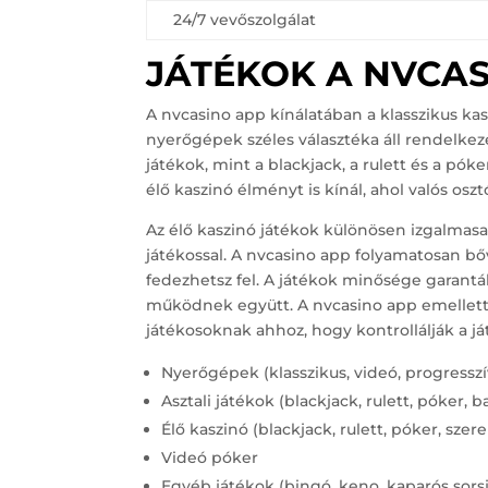
24/7 vevőszolgálat
JÁTÉKOK A NVCA
A nvcasino app kínálatában a klasszikus kas
nyerőgépek széles választéka áll rendelkez
játékok, mint a blackjack, a rulett és a pók
élő kaszinó élményt is kínál, ahol valós osz
Az élő kaszinó játékok különösen izgalmas
játékossal. A nvcasino app folyamatosan bőv
fedezhetsz fel. A játékok minősége garantá
működnek együtt. A nvcasino app emellett a 
játékosoknak ahhoz, hogy kontrollálják a j
Nyerőgépek (klasszikus, videó, progresszí
Asztali játékok (blackjack, rulett, póker, b
Élő kaszinó (blackjack, rulett, póker, sze
Videó póker
Egyéb játékok (bingó, keno, kaparós sors