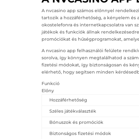
A nvcasino app számos előnnyel rendelkez
tartozik a hozzáférhetőség, a kényelem és a
okostelefonra és internetkapcsolatra van s
játékok és funkciók állnak rendelkezésedre
promóciókat és hűségprogramokat, amelye
A nvcasino app felhasználói felülete rendk
sorolva, így könnyen megtalálhatod a szám
fizetési módokat, így biztonságosan és kén
elérhető, hogy segítsen minden kérdésed
Funkció
Előny
Hozzáférhetőség
Széles játékválaszték
Bónuszok és promóciók
Biztonságos fizetési módok