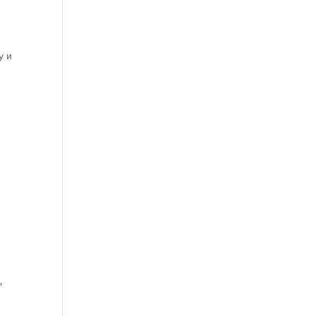
у и
,