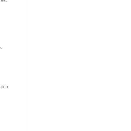
 вас
ло
агон