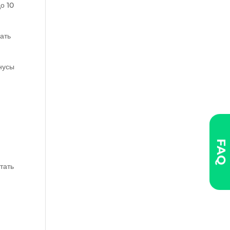
о 10
ать
нусы
FAQ
тать