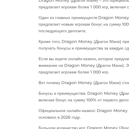
Dragon Money (Драгон Мани) – это официальн
предлагает игрокам более 1 000 игр, включая с
Один из главных преимуществ Dragon Money (
предлагает новым игрокам бонус на сумму 100%
последующего депозита.
Кроме того, Dragon Money (Драгон Мани) пре
получать бонусы и преимущества за каждую сд
Если вы ищете онлайн-казино, которое предла
внимание на Dragon Money (Драгон Мани). Эт
предлагает игрокам более 1 000 игр.
Вот почему Dragon Money (Драгон Мани) сто
Бонусы и преимущества: Dragon Money (Драго
включая бонус на сумму 100% от первого депо
Официальное онлайн-казино: Dragon Money (Д
основано в 2026 году.
Большое количество игр: Dragon Money (Драго