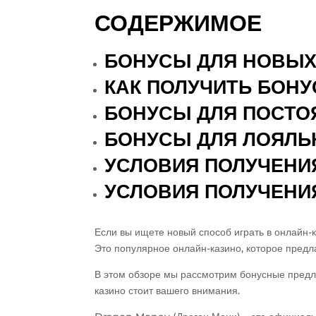
СОДЕРЖИМОЕ
БОНУСЫ ДЛЯ НОВЫХ
КАК ПОЛУЧИТЬ БОН
БОНУСЫ ДЛЯ ПОСТО
БОНУСЫ ДЛЯ ЛОЯЛЬ
УСЛОВИЯ ПОЛУЧЕНИ
УСЛОВИЯ ПОЛУЧЕНИ
Если вы ищете новый способ играть в онлайн-
Это популярное онлайн-казино, которое предл
В этом обзоре мы рассмотрим бонусные пред
казино стоит вашего внимания.