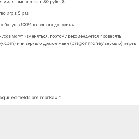
нимальные ставки в 50 рублей.
о игр в 5 раз.
те бонус в 100% от вашего депозита.
нусов могут изменяться, поэтому рекомендуется проверять
y.com) или зеркало драгон мани (dragonmoney зеркало) перед
equired fields are marked
*