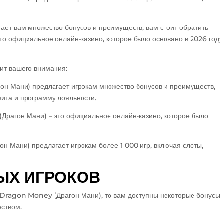
гает вам множество бонусов и преимуществ, вам стоит обратить
о официальное онлайн-казино, которое было основано в 2026 год
ит вашего внимания:
н Мани) предлагает игрокам множество бонусов и преимуществ,
зита и программу лояльности.
рагон Мани) – это официальное онлайн-казино, которое было
н Мани) предлагает игрокам более 1 000 игр, включая слоты,
ЫХ ИГРОКОВ
о Dragon Money (Драгон Мани), то вам доступны некоторые бонусы
еством.