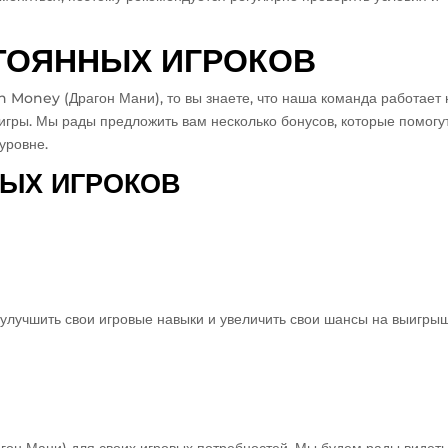
ТОЯННЫХ ИГРОКОВ
 Money (Драгон Мани), то вы знаете, что наша команда работает 
игры. Мы рады предложить вам несколько бонусов, которые помогу
уровне.
ЫХ ИГРОКОВ
улучшить свои игровые навыки и увеличить свои шансы на выигрыш