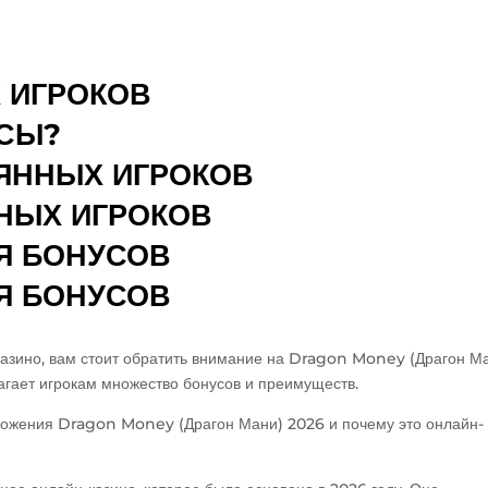
 ИГРОКОВ
УСЫ?
ЯННЫХ ИГРОКОВ
НЫХ ИГРОКОВ
Я БОНУСОВ
Я БОНУСОВ
казино, вам стоит обратить внимание на Dragon Money (Драгон Ма
агает игрокам множество бонусов и преимуществ.
ложения Dragon Money (Драгон Мани) 2026 и почему это онлайн-