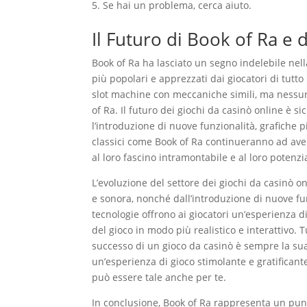
Se hai un problema, cerca aiuto.
Il Futuro di Book of Ra e 
Book of Ra ha lasciato un segno indelebile nella
più popolari e apprezzati dai giocatori di tutt
slot machine con meccaniche simili, ma nessun
of Ra. Il futuro dei giochi da casinò online è s
l’introduzione di nuove funzionalità, grafiche p
classici come Book of Ra continueranno ad avere
al loro fascino intramontabile e al loro potenzia
L’evoluzione del settore dei giochi da casinò o
e sonora, nonché dall’introduzione di nuove fun
tecnologie offrono ai giocatori un’esperienza 
del gioco in modo più realistico e interattivo.
successo di un gioco da casinò è sempre la sua c
un’esperienza di gioco stimolante e gratificant
può essere tale anche per te.
In conclusione, Book of Ra rappresenta un punto