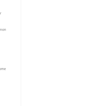
r
 non
n
come