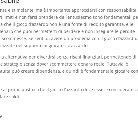
sabile
tente e stimolante, ma è importante approcciarsi con responsabilità.
ri limiti e non farsi prendere dall’entusiasmo sono fondamentali pe
da che il gioco d’azzardo non è una fonte di reddito garantita, e le
denaro che puoi permetterti di perdere e non inseguire le perdite
scommesse. Se senti di avere un problema con il gioco d’azzardo,
alizzate nel supporto ai giocatori d’azzardo.
a alternativa per divertirsi senza rischi finanziari, permettendo di
re strategie senza dover scommettere denaro reale. Tuttavia, è
atuita può creare dipendenza, e quindi è fondamentale giocare co
e al primo posto e che il gioco d’azzardo deve essere considerato 
fare soldi.
e.