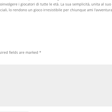
nvolgere i giocatori di tutte le età. La sua semplicità, unita al suo
ciali, lo rendono un gioco irresistibile per chiunque ami l’avventura,
ired fields are marked
*