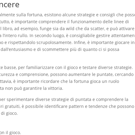
incere
lmente sulla fortuna, esistono alcune strategie e consigli che pos
zitutto, è importante comprendere il funzionamento delle linee di
 libro, ad esempio, funge sia da wild che da scatter, e può attivare 
l’intero rullo. In secondo luogo, è consigliabile gestire attentament
o e rispettandolo scrupolosamente. Infine, è importante giocare in
 dall’entusiasmo e di scommettere più di quanto ci si possa
e basse, per familiarizzare con il gioco e testare diverse strategie.
urezza e comprensione, possono aumentare le puntate, cercando 
uttavia, è importante ricordare che la fortuna gioca un ruolo
a non può garantire la vittoria.
er sperimentare diverse strategie di puntata e comprendere la
 giri gratuiti, è possibile identificare pattern e tendenze che possono
 di gioco.
n il gioco.