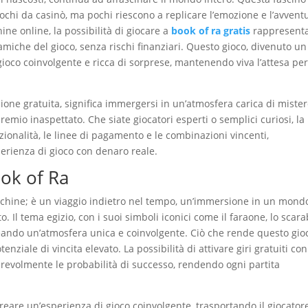
chi da casinò, ma pochi riescono a replicare l’emozione e l’avvent
hine online, la possibilità di giocare a
book of ra gratis
rappresent
miche del gioco, senza rischi finanziari. Questo gioco, divenuto un
 gioco coinvolgente e ricca di sorprese, mantenendo viva l’attesa per
ione gratuita, significa immergersi in un’atmosfera carica di mister
mio inaspettato. Che siate giocatori esperti o semplici curiosi, la
ionalità, le linee di pagamento e le combinazioni vincenti,
erienza di gioco con denaro reale.
ook of Ra
achine; è un viaggio indietro nel tempo, un’immersione in un mond
to. Il tema egizio, con i suoi simboli iconici come il faraone, lo scar
creando un’atmosfera unica e coinvolgente. Ciò che rende questo gio
enziale di vincita elevato. La possibilità di attivare giri gratuiti co
evolmente le probabilità di successo, rendendo ogni partita
 creare un’esperienza di gioco coinvolgente, trasportando il giocator