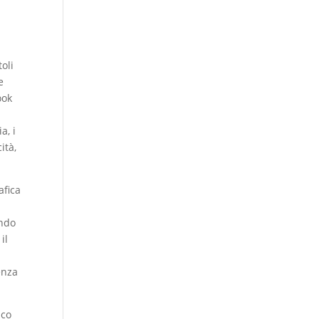
oli
e
ook
a, i
ità,
afica
ondo
il
enza
ico