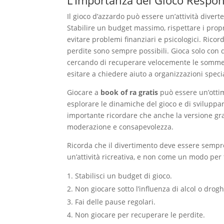
L’Importanza del Gioco Respon
Il gioco d’azzardo può essere un’attività diver
Stabilire un budget massimo, rispettare i prop
evitare problemi finanziari e psicologici. Ricor
perdite sono sempre possibili. Gioca solo con 
cercando di recuperare velocemente le somme 
esitare a chiedere aiuto a organizzazioni speci
Giocare a
book of ra gratis
può essere un’ottim
esplorare le dinamiche del gioco e di sviluppa
importante ricordare che anche la versione gr
moderazione e consapevolezza.
Ricorda che il divertimento deve essere sempr
un’attività ricreativa, e non come un modo per 
Stabilisci un budget di gioco.
Non giocare sotto l’influenza di alcol o drogh
Fai delle pause regolari.
Non giocare per recuperare le perdite.