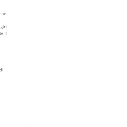
sono
giri
e il
di