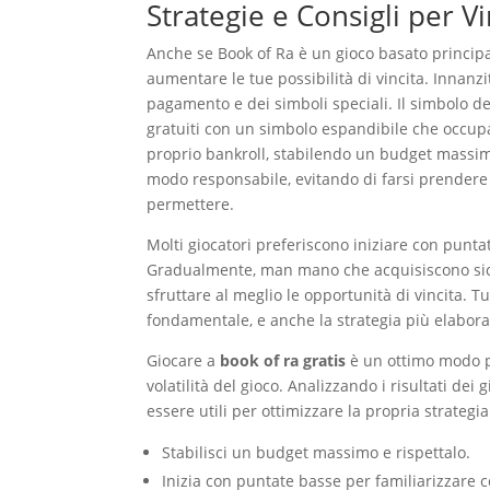
Strategie e Consigli per V
Anche se Book of Ra è un gioco basato principa
aumentare le tue possibilità di vincita. Innan
pagamento e dei simboli speciali. Il simbolo del
gratuiti con un simbolo espandibile che occupa 
proprio bankroll, stabilendo un budget massim
modo responsabile, evitando di farsi prendere
permettere.
Molti giocatori preferiscono iniziare con puntat
Gradualmente, man mano che acquisiscono sic
sfruttare al meglio le opportunità di vincita. T
fondamentale, e anche la strategia più elaborat
Giocare a
book of ra gratis
è un ottimo modo p
volatilità del gioco. Analizzando i risultati dei
essere utili per ottimizzare la propria strategia
Stabilisci un budget massimo e rispettalo.
Inizia con puntate basse per familiarizzare co