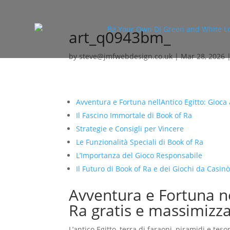
art_q0943bm_
by
steve@jmfwebdesign.co.uk
|
Mar 28, 2026
Avventura e Fortuna nellAntico Egitto: Gioca a
Il Fascino Immortale di Book of Ra
Strategie e Consigli per Vincere
Le Funzionalità Speciali di Book of Ra
L’Importanza del Gioco Responsabile
Il Futuro di Book of Ra e dei Giochi da Casin
Avventura e Fortuna ne
Ra gratis e massimizza 
L’antico Egitto, terra di faraoni, piramidi e te