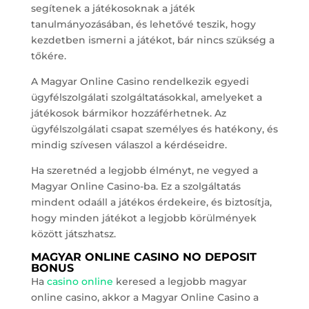
segítenek a játékosoknak a játék
tanulmányozásában, és lehetővé teszik, hogy
kezdetben ismerni a játékot, bár nincs szükség a
tőkére.
A Magyar Online Casino rendelkezik egyedi
ügyfélszolgálati szolgáltatásokkal, amelyeket a
játékosok bármikor hozzáférhetnek. Az
ügyfélszolgálati csapat személyes és hatékony, és
mindig szívesen válaszol a kérdéseidre.
Ha szeretnéd a legjobb élményt, ne vegyed a
Magyar Online Casino-ba. Ez a szolgáltatás
mindent odaáll a játékos érdekeire, és biztosítja,
hogy minden játékot a legjobb körülmények
között játszhatsz.
MAGYAR ONLINE CASINO NO DEPOSIT
BONUS
Ha
casino online
keresed a legjobb magyar
online casino, akkor a Magyar Online Casino a