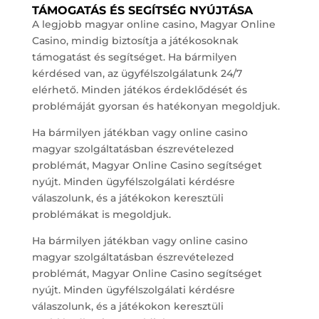
TÁMOGATÁS ÉS SEGÍTSÉG NYÚJTÁSA
A legjobb magyar online casino, Magyar Online
Casino, mindig biztosítja a játékosoknak
támogatást és segítséget. Ha bármilyen
kérdésed van, az ügyfélszolgálatunk 24/7
elérhető. Minden játékos érdeklődését és
problémáját gyorsan és hatékonyan megoldjuk.
Ha bármilyen játékban vagy online casino
magyar szolgáltatásban észrevételezed
problémát, Magyar Online Casino segítséget
nyújt. Minden ügyfélszolgálati kérdésre
válaszolunk, és a játékokon keresztüli
problémákat is megoldjuk.
Ha bármilyen játékban vagy online casino
magyar szolgáltatásban észrevételezed
problémát, Magyar Online Casino segítséget
nyújt. Minden ügyfélszolgálati kérdésre
válaszolunk, és a játékokon keresztüli