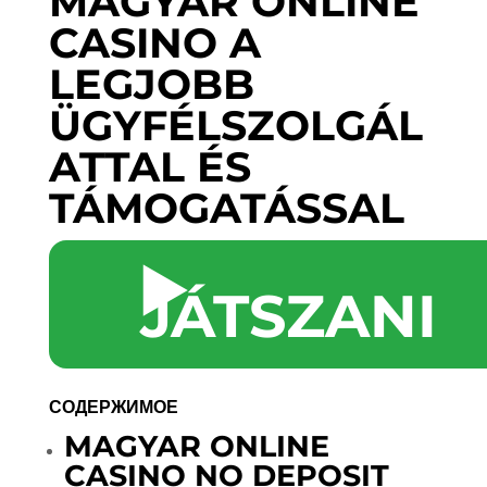
MAGYAR ONLINE
CASINO A
LEGJOBB
ÜGYFÉLSZOLGÁL
ATTAL ÉS
TÁMOGATÁSSAL
▶️
JÁTSZANI
СОДЕРЖИМОЕ
MAGYAR ONLINE
CASINO NO DEPOSIT