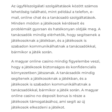
Az ügyfélszolgálati szolgáltatások között számos
lehetőség található, mint például a telefon, e-
mail, online chat és a tanácsadó szolgáltatások.
Minden módon a játékosok kérdéseit és
problémáit gyorsan és hatékonyan oldják meg. A
tanácsadók mindig elérhetők, hogy segítsenek a
játékosoknak a játékban, és a játékosok is
szabadon kommunikálhatnak a tanácsadókkal,
bármikor a játék során.
A magyar online casino mindig figyelembe veszi,
hogy a játékosok biztonságos és konfidencialis
környezetben játszanak. A tanácsadók mindig
segítenek a játékosoknak a játékban, és a
játékosok is szabadon kommunikálhatnak a
tanácsadókkal, bármikor a játék során. A magyar
online casino no deposit bonus is része a
játékosok támogatásához, ami segít az új
játékosok elkezdeni a játékot.