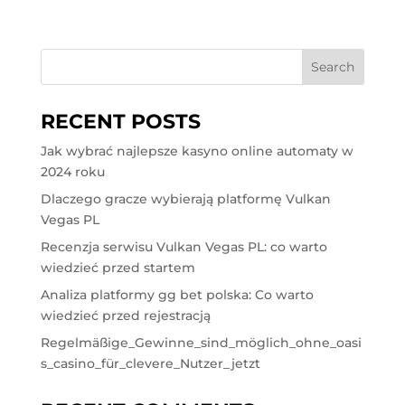
RECENT POSTS
Jak wybrać najlepsze kasyno online automaty w
2024 roku
Dlaczego gracze wybierają platformę Vulkan
Vegas PL
Recenzja serwisu Vulkan Vegas PL: co warto
wiedzieć przed startem
Analiza platformy gg bet polska: Co warto
wiedzieć przed rejestracją
Regelmäßige_Gewinne_sind_möglich_ohne_oasi
s_casino_für_clevere_Nutzer_jetzt