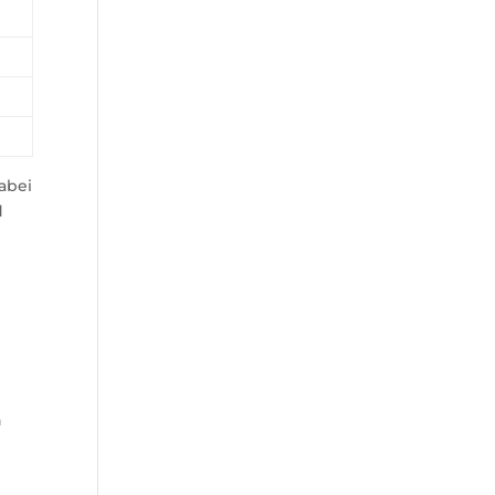
abei
d
n