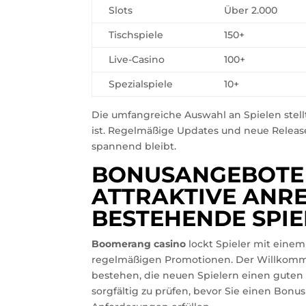
Slots
Über 2.000
Tischspiele
150+
Live-Casino
100+
Spezialspiele
10+
Die umfangreiche Auswahl an Spielen stell
ist. Regelmäßige Updates und neue Release
spannend bleibt.
BONUSANGEBOTE
ATTRAKTIVE ANRE
BESTEHENDE SPIE
Boomerang casino
lockt Spieler mit eine
regelmäßigen Promotionen. Der Willkomm
bestehen, die neuen Spielern einen guten 
sorgfältig zu prüfen, bevor Sie einen Bonu