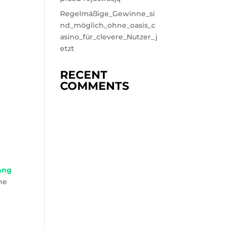
Regelmäßige_Gewinne_si
nd_möglich_ohne_oasis_c
asino_für_clevere_Nutzer_j
etzt
RECENT
COMMENTS
ang
ne