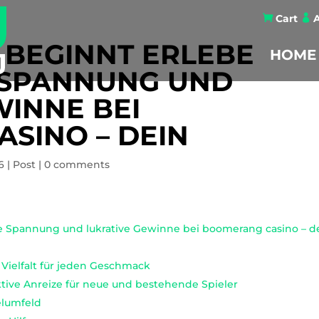
Cart
A


 BEGINNT ERLEBE
HOME
 SPANNUNG UND
WINNE BEI
SINO – DEIN
6
|
Post
|
0 comments
ge Spannung und lukrative Gewinne bei boomerang casino – d
Vielfalt für jeden Geschmack
ive Anreize für neue und bestehende Spieler
elumfeld