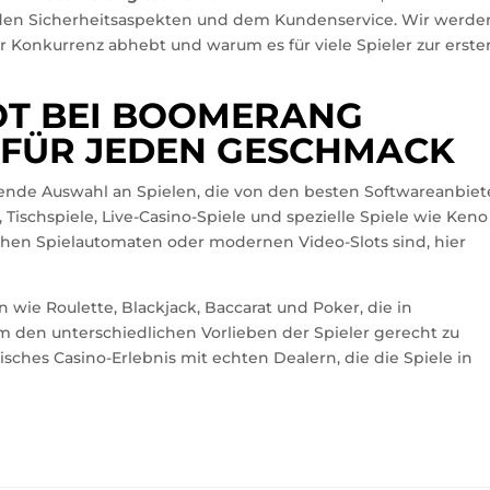
 den Sicherheitsaspekten und dem Kundenservice. Wir werde
r Konkurrenz abhebt und warum es für viele Spieler zur erste
OT BEI BOOMERANG
T FÜR JEDEN GESCHMACK
ende Auswahl an Spielen, die von den besten Softwareanbiet
ischspiele, Live-Casino-Spiele und spezielle Spiele wie Keno
ischen Spielautomaten oder modernen Video-Slots sind, hier
 wie Roulette, Blackjack, Baccarat und Poker, die in
m den unterschiedlichen Vorlieben der Spieler gerecht zu
isches Casino-Erlebnis mit echten Dealern, die die Spiele in