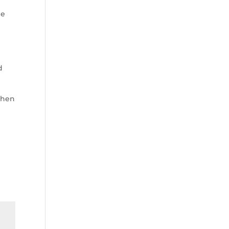
de
d
chen