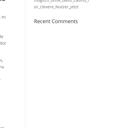
möglich_ohne_oasis_casino_f
ür_clevere_Nutzer_jetzt
s es
Recent Comments
de
ador
s,
una
r
 es