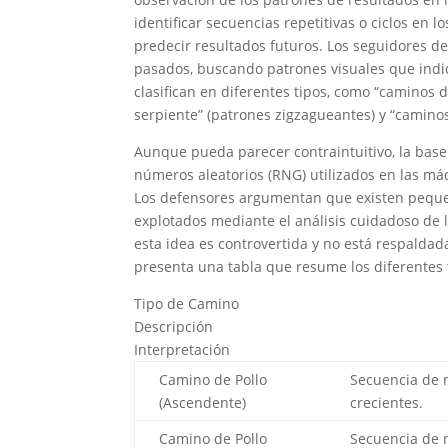
identificar secuencias repetitivas o ciclos en
predecir resultados futuros. Los seguidores de
pasados, buscando patrones visuales que indi
clasifican en diferentes tipos, como “caminos
serpiente” (patrones zigzagueantes) y “caminos
Aunque pueda parecer contraintuitivo, la base
números aleatorios (RNG) utilizados en las m
Los defensores argumentan que existen peque
explotados mediante el análisis cuidadoso de 
esta idea es controvertida y no está respaldad
presenta una tabla que resume los diferentes t
Tipo de Camino
Descripción
Interpretación
Camino de Pollo
Secuencia de 
(Ascendente)
crecientes.
Camino de Pollo
Secuencia de 