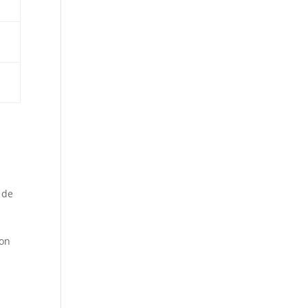
 de
son