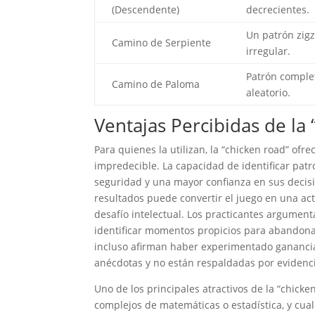
(Descendente)
decrecientes.
Un patrón zig
Camino de Serpiente
irregular.
Patrón compl
Camino de Paloma
aleatorio.
Ventajas Percibidas de la
Para quienes la utilizan, la “chicken road” o
impredecible. La capacidad de identificar patr
seguridad y una mayor confianza en sus decisio
resultados puede convertir el juego en una ac
desafío intelectual. Los practicantes argumen
identificar momentos propicios para abandonar
incluso afirman haber experimentado ganancias 
anécdotas y no están respaldadas por evidencia
Uno de los principales atractivos de la “chick
complejos de matemáticas o estadística, y cu