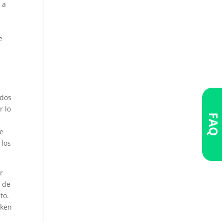
 a
a
e
ados
r lo
FAQ
ue
 los
r
s de
to.
cken