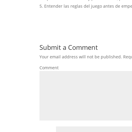
Entender las reglas del juego antes de empe
Submit a Comment
Your email address will not be published.
Requ
Comment