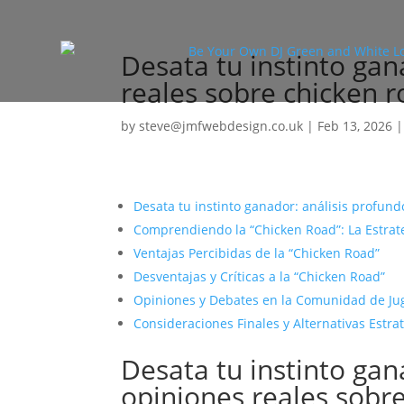
Desata tu instinto gan
reales sobre chicken 
by
steve@jmfwebdesign.co.uk
|
Feb 13, 2026
Desata tu instinto ganador: análisis profund
Comprendiendo la “Chicken Road”: La Estrat
Ventajas Percibidas de la “Chicken Road”
Desventajas y Críticas a la “Chicken Road”
Opiniones y Debates en la Comunidad de Ju
Consideraciones Finales y Alternativas Estra
Desata tu instinto gan
opiniones reales sobr