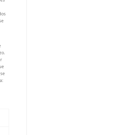
dos
se
e
zo.
er
ue
 se
a: