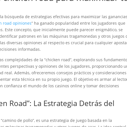
 la búsqueda de estrategias efectivas para maximizar las ganancia
n road opiniones
” ha ganado popularidad entre los jugadores que
. Este concepto, que inicialmente puede parecer enigmático, se
 identificar patrones en las máquinas tragamonedas y otros juegos 
las diversas opiniones al respecto es crucial para cualquier apost
ecisiones informadas.
as complejidades de la “chicken road”, explorando sus fundamento
rentes perspectivas y opiniones de los jugadores, proporcionando 
dad real. Además, ofreceremos consejos prácticos y consideraciones
tar esta técnica en su propio juego. El objetivo es armar al lecto
n confianza el mundo de los casinos online y tomar decisiones
n Road”: La Estrategia Detrás del
 “camino de pollo”, es una estrategia de juego basada en la
las máquinas tragamonedas y otros juegos de azar. La idea central