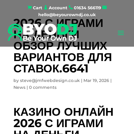
Cart
Account
01634 566119




hello@beyourowndj.co.uk
2026 С ИГРАМИ
НА ДЕНЬГИ
ОБЗОР ЛУЧШИХ
ВАРИАНТОВ ДЛЯ
СТАВОК.6641
by
steve@jmfwebdesign.co.uk
|
Mar 19, 2026
|
News
|
0 comments
КАЗИНО ОНЛАЙН
2026 С ИГРАМИ