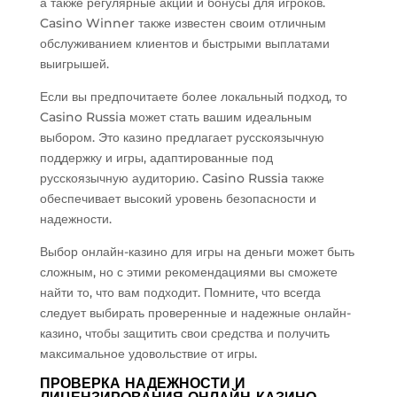
а также регулярные акции и бонусы для игроков.
Casino Winner также известен своим отличным
обслуживанием клиентов и быстрыми выплатами
выигрышей.
Если вы предпочитаете более локальный подход, то
Casino Russia может стать вашим идеальным
выбором. Это казино предлагает русскоязычную
поддержку и игры, адаптированные под
русскоязычную аудиторию. Casino Russia также
обеспечивает высокий уровень безопасности и
надежности.
Выбор онлайн-казино для игры на деньги может быть
сложным, но с этими рекомендациями вы сможете
найти то, что вам подходит. Помните, что всегда
следует выбирать проверенные и надежные онлайн-
казино, чтобы защитить свои средства и получить
максимальное удовольствие от игры.
ПРОВЕРКА НАДЕЖНОСТИ И