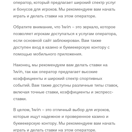
оператор, который предлагает широкий спектр услуг
и бонусов для игроков. Мы рекомендуем вам начать
играть и делать ставки на этом операторе.
Обратите внимание, что 1win – это зеркало, которое
позволяет игрокам доступаться к услугам оператора,
если основной сайт заблокирован. Вам также
доступен вход в казино и букмекерскую контору с
помощью мобильного приложения.
Наконец, мы рекомендуем вам делать ставки на
1win, так как оператор предлагает высокие
коэффициенты и широкий спектр спортивных
событий. Вам также доступны различные типы ставок,
включая точные ставки, коэффициенты и экспресс-
ставки.
В целом, 1win – это отличный выбор для игроков,
которые ищут надежное и проверенное казино и
букмекерскую контору. Мы рекомендуем вам начать
играть и делать ставки на этом операторе.