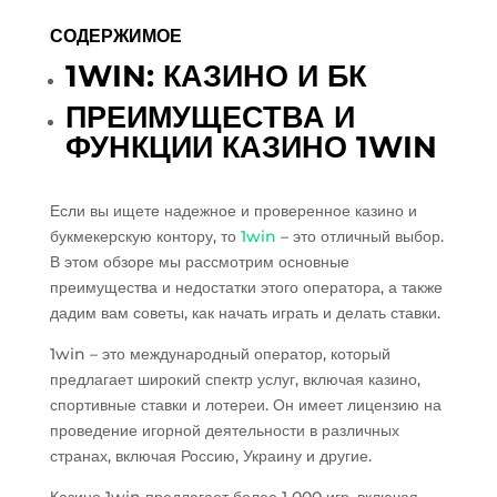
СОДЕРЖИМОЕ
1WIN: КАЗИНО И БК
ПРЕИМУЩЕСТВА И
ФУНКЦИИ КАЗИНО 1WIN
Если вы ищете надежное и проверенное казино и
букмекерскую контору, то
1win
– это отличный выбор.
В этом обзоре мы рассмотрим основные
преимущества и недостатки этого оператора, а также
дадим вам советы, как начать играть и делать ставки.
1win – это международный оператор, который
предлагает широкий спектр услуг, включая казино,
спортивные ставки и лотереи. Он имеет лицензию на
проведение игорной деятельности в различных
странах, включая Россию, Украину и другие.