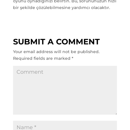
oyunu oynadığınızı belirtin. Bu, sorununuzun hızlı
bir şekilde çözülebilmesine yardımcı olacaktır.
SUBMIT A COMMENT
Your email address will not be published.
Required fields are marked
*