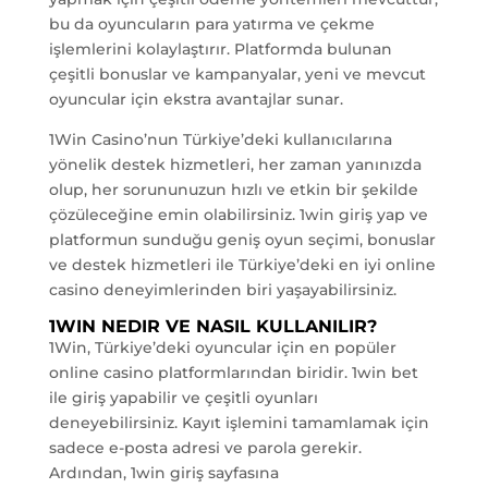
bu da oyuncuların para yatırma ve çekme
işlemlerini kolaylaştırır. Platformda bulunan
çeşitli bonuslar ve kampanyalar, yeni ve mevcut
oyuncular için ekstra avantajlar sunar.
1Win Casino’nun Türkiye’deki kullanıcılarına
yönelik destek hizmetleri, her zaman yanınızda
olup, her sorununuzun hızlı ve etkin bir şekilde
çözüleceğine emin olabilirsiniz. 1win giriş yap ve
platformun sunduğu geniş oyun seçimi, bonuslar
ve destek hizmetleri ile Türkiye’deki en iyi online
casino deneyimlerinden biri yaşayabilirsiniz.
1WIN NEDIR VE NASIL KULLANILIR?
1Win, Türkiye’deki oyuncular için en popüler
online casino platformlarından biridir. 1win bet
ile giriş yapabilir ve çeşitli oyunları
deneyebilirsiniz. Kayıt işlemini tamamlamak için
sadece e-posta adresi ve parola gerekir.
Ardından, 1win giriş sayfasına