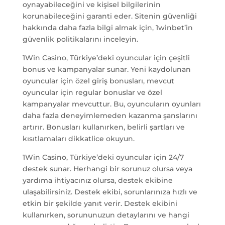
oynayabileceğini ve kişisel bilgilerinin
korunabileceğini garanti eder. Sitenin güvenliği
hakkında daha fazla bilgi almak için, 1winbet’in
güvenlik politikalarını inceleyin.
1Win Casino, Türkiye’deki oyuncular için çeşitli
bonus ve kampanyalar sunar. Yeni kaydolunan
oyuncular için özel giriş bonusları, mevcut
oyuncular için regular bonuslar ve özel
kampanyalar mevcuttur. Bu, oyuncuların oyunları
daha fazla deneyimlemeden kazanma şanslarını
artırır. Bonusları kullanırken, belirli şartları ve
kısıtlamaları dikkatlice okuyun.
1Win Casino, Türkiye’deki oyuncular için 24/7
destek sunar. Herhangi bir sorunuz olursa veya
yardıma ihtiyacınız olursa, destek ekibine
ulaşabilirsiniz. Destek ekibi, sorunlarınıza hızlı ve
etkin bir şekilde yanıt verir. Destek ekibini
kullanırken, sorununuzun detaylarını ve hangi