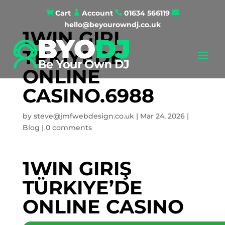
Cart
Account
01634 566119




hello@beyourowndj.co.uk
1WIN GIRI
TRKIYEDE
ONLINE
CASINO.6988
by
steve@jmfwebdesign.co.uk
|
Mar 24, 2026
|
Blog
|
0 comments
1WIN GIRIŞ
TÜRKIYE’DE
ONLINE CASINO