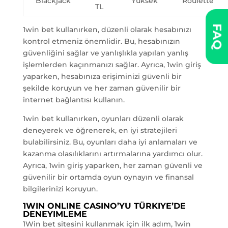
Blackjack
Yüksek
Roulette
TL
FAQ
1win bet kullanırken, düzenli olarak hesabınızı
kontrol etmeniz önemlidir. Bu, hesabınızın
güvenliğini sağlar ve yanlışlıkla yapılan yanlış
işlemlerden kaçınmanızı sağlar. Ayrıca, 1win giriş
yaparken, hesabınıza erişiminizi güvenli bir
şekilde koruyun ve her zaman güvenilir bir
internet bağlantısı kullanın.
1win bet kullanırken, oyunları düzenli olarak
deneyerek ve öğrenerek, en iyi stratejileri
bulabilirsiniz. Bu, oyunları daha iyi anlamaları ve
kazanma olasılıklarını artırmalarına yardımcı olur.
Ayrıca, 1win giriş yaparken, her zaman güvenli ve
güvenilir bir ortamda oyun oynayın ve finansal
bilgilerinizi koruyun.
1WIN ONLINE CASINO’YU TÜRKIYE’DE
DENEYIMLEME
1Win bet sitesini kullanmak için ilk adım, 1win