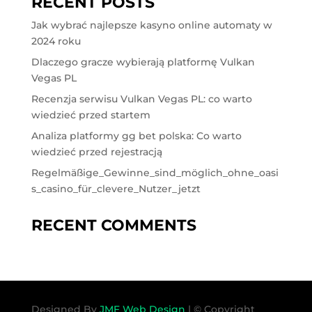
RECENT POSTS
Jak wybrać najlepsze kasyno online automaty w
2024 roku
Dlaczego gracze wybierają platformę Vulkan
Vegas PL
Recenzja serwisu Vulkan Vegas PL: co warto
wiedzieć przed startem
Analiza platformy gg bet polska: Co warto
wiedzieć przed rejestracją
Regelmäßige_Gewinne_sind_möglich_ohne_oasi
s_casino_für_clevere_Nutzer_jetzt
RECENT COMMENTS
Designed By
JMF Web Design
| © Copyright