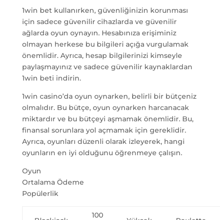
1win bet kullanırken, güvenliğinizin korunması
için sadece güvenilir cihazlarda ve güvenilir
ağlarda oyun oynayın. Hesabınıza erişiminiz
olmayan herkese bu bilgileri açığa vurgulamak
önemlidir. Ayrıca, hesap bilgilerinizi kimseyle
paylaşmayınız ve sadece güvenilir kaynaklardan
1win beti indirin.
1win casino’da oyun oynarken, belirli bir bütçeniz
olmalıdır. Bu bütçe, oyun oynarken harcanacak
miktardır ve bu bütçeyi aşmamak önemlidir. Bu,
finansal sorunlara yol açmamak için gereklidir.
Ayrıca, oyunları düzenli olarak izleyerek, hangi
oyunların en iyi olduğunu öğrenmeye çalışın.
Oyun
Ortalama Ödeme
Popülerlik
100