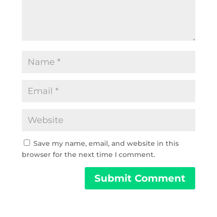
Save my name, email, and website in this
browser for the next time I comment.