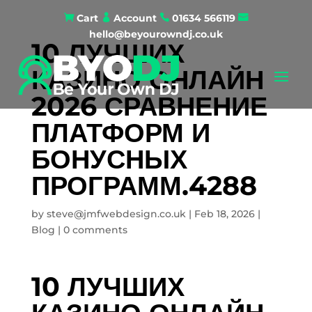
Cart
Account
01634 566119




hello@beyourowndj.co.uk
10 ЛУЧШИХ
КАЗИНО ОНЛАЙН
2026 СРАВНЕНИЕ
ПЛАТФОРМ И
БОНУСНЫХ
ПРОГРАММ.4288
by
steve@jmfwebdesign.co.uk
|
Feb 18, 2026
|
Blog
|
0 comments
10 ЛУЧШИХ