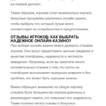
на первый депозит.
Таким образом, игрокам стоит внимательно изучать
бонусные программы различных онлайн казино,
чтобы выбрать тот, который лучше всего
соответствует их потребностям и предпочтениям.
ОТЗЫВЫ ИГРОКОВ: КАК ВЫБРАТЬ
НАДЕЖНОЕ ОНЛАЙН-КАЗИНО?
При выборе онлайн-казино важно доверять отзывам
игроков. Они могут предоставить ценные сведения о
качестве платформы, надежности и честности
заведения. Например, если вы заметили много
положительных отзывов о том, что слоты на
платформе выплачивают выигрыши вовремя и без
проблем, это может быть хорошим знаком.
Важно обращать внимание на общую картину
отзывов. Если большинство игроков довольны и
рекомендуют казино, это повышает его надежность.
Также полезно читать отзывы о бонусных