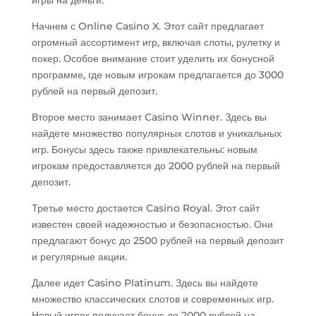
игры на деньги.
Начнем с Online Casino X. Этот сайт предлагает
огромный ассортимент игр, включая слоты, рулетку и
покер. Особое внимание стоит уделить их бонусной
программе, где новым игрокам предлагается до 3000
рублей на первый депозит.
Второе место занимает Casino Winner. Здесь вы
найдете множество популярных слотов и уникальных
игр. Бонусы здесь также привлекательны: новым
игрокам предоставляется до 2000 рублей на первый
депозит.
Третье место достается Casino Royal. Этот сайт
известен своей надежностью и безопасностью. Они
предлагают бонус до 2500 рублей на первый депозит
и регулярные акции.
Далее идет Casino Platinum. Здесь вы найдете
множество классических слотов и современных игр.
Новый игрок получает бонус до 2000 рублей на