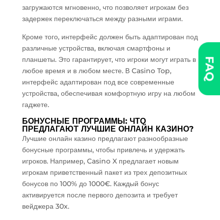
загружаются мгновенно, что позволяет игрокам без
задержек переключаться между разными играми.
Кроме того, интерфейс должен быть адаптирован под
различные устройства, включая смартфоны и
планшеты. Это гарантирует, что игроки могут играть в
FAQ
любое время и в любом месте. В Casino Top,
интерфейс адаптирован под все современные
устройства, обеспечивая комфортную игру на любом
гаджете.
БОНУСНЫЕ ПРОГРАММЫ: ЧТО
ПРЕДЛАГАЮТ ЛУЧШИЕ ОНЛАЙН КАЗИНО?
Лучшие онлайн казино предлагают разнообразные
бонусные программы, чтобы привлечь и удержать
игроков. Например, Casino X предлагает новым
игрокам приветственный пакет из трех депозитных
бонусов по 100% до 1000€. Каждый бонус
активируется после первого депозита и требует
вейджера 30x.